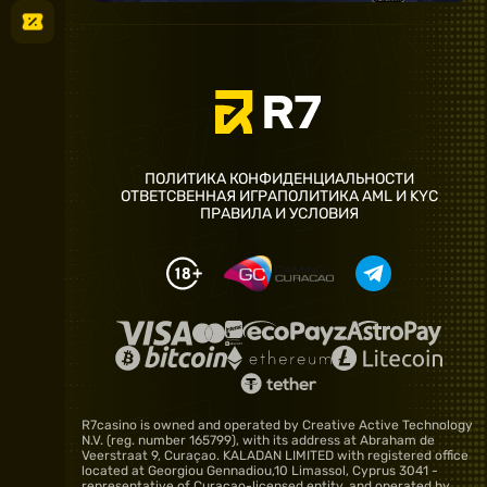
ПОЛИТИКА КОНФИДЕНЦИАЛЬНОСТИ
ОТВЕТСВЕННАЯ ИГРА
ПОЛИТИКА AML И KYC
ПРАВИЛА И УСЛОВИЯ
R7casino is owned and operated by Creative Active Technology
N.V. (reg. number 165799), with its address at Abraham de
Veerstraat 9, Curaçao. KALADAN LIMITED with registered office
located at Georgiou Gennadiou,10 Limassol, Cyprus 3041 -
representative of Curacao-licensed entity, and operated by