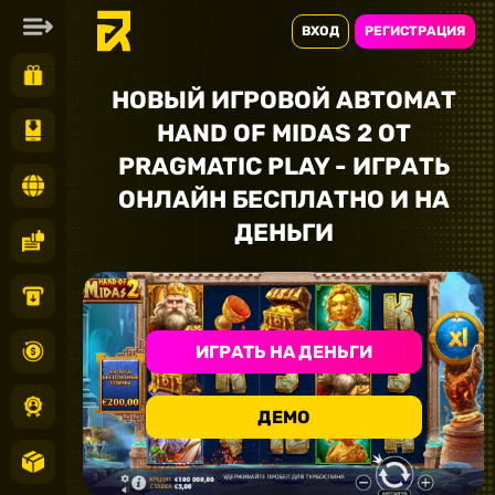
ВХОД
РЕГИСТРАЦИЯ
НОВЫЙ ИГРОВОЙ АВТОМАТ
HAND OF MIDAS 2 ОТ
PRAGMATIC PLAY - ИГРАТЬ
ОНЛАЙН БЕСПЛАТНО И НА
ДЕНЬГИ
ИГРАТЬ НА ДЕНЬГИ
ДЕМО